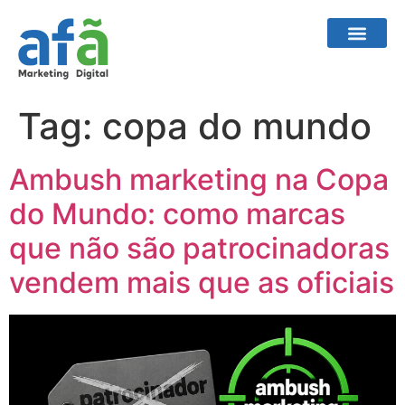
Tag:
copa do mundo
Ambush marketing na Copa
do Mundo: como marcas
que não são patrocinadoras
vendem mais que as oficiais