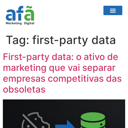
Tag:
first-party data
First-party data: o ativo de
marketing que vai separar
empresas competitivas das
obsoletas