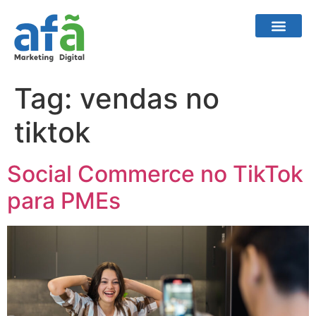
Tag:
vendas no
tiktok
Social Commerce no TikTok
para PMEs