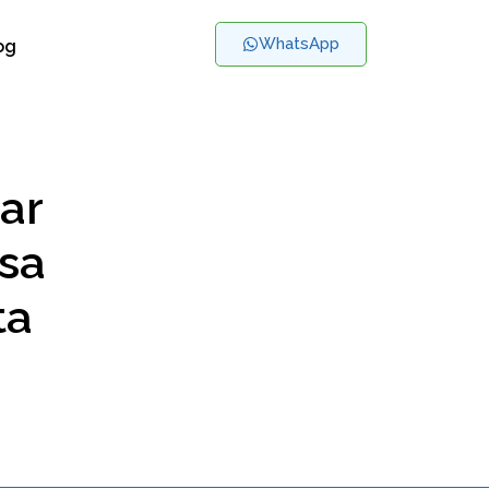
WhatsApp
og
ar
ssa
ta