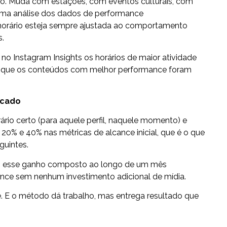
o. Muda com estações, com eventos culturais, com
ma análise dos dados de performance
 horário esteja sempre ajustada ao comportamento
s.
r no Instagram Insights os horários de maior atividade
m que os conteúdos com melhor performance foram
icado
rário certo (para aquele perfil, naquele momento) e
re 20% e 40% nas métricas de alcance inicial, que é o que
guintes.
ta, esse ganho composto ao longo de um mês
lcance sem nenhum investimento adicional de mídia.
e. E o método dá trabalho, mas entrega resultado que